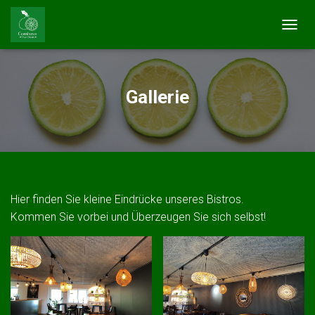
T
O
G
G
L
Gallerie
E
N
A
V
I
G
A
T
Hier finden Sie kleine Eindrücke unseres Bistros.
I
Kommen Sie vorbei und Überzeugen Sie sich selbst!
O
N