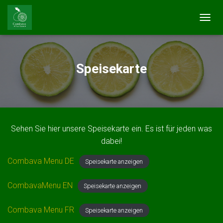
T
O
G
G
L
Speisekarte
E
N
A
V
I
G
Sehen Sie hier unsere Speisekarte ein. Es ist für jeden was
A
T
dabei!
I
O
Combava Menu DE
Speisekarte anzeigen
N
CombavaMenu EN
Speisekarte anzeigen
Combava Menu FR
Speisekarte anzeigen